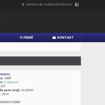
LIBUŠINA 248 - KLADNO KROČEHLAVY
O FIRMĚ
KONTAKT
chmitz
ku:
5889
st:
K dispozici
 S3T
e auto stojí:
KLADNO
:
2014
000003195889