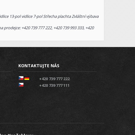
lice 13-pol vidlice 7-pol Střecha plachta Zvláštní výbava
prodejce: +420 739 777 222, +420 739 993 333, +420
KONTAKTUJTE NÁS
+420 739 777 222
+420 739 777 111