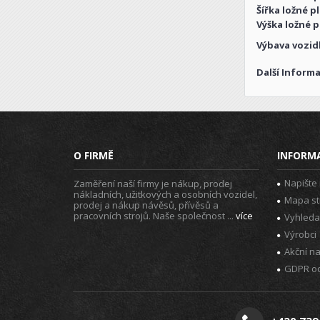
Šířka ložné p
Výška ložné p
Výbava vozid
Další Informa
O FIRMĚ
INFORM
Napište
Zaměření naší firmy je nákup, prodej
nákladních, užitkových a osobních vozidel,
Mapa st
prodej a nákup návěsů, přívěsů a
pracovních strojů. Naše společnost ...
více
Vyhleda
Výrobci
Akční n
GDPR oc