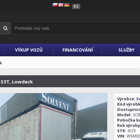
Kč
VÝKUP VOZŮ
FINANCOVÁNÍ
SLUŽBY
k
 S3T, Lowdeck
Výrobce:
S
Kód výrob
Dostupno
Model:
SCB
Pobočka kd
Rok výroby
STK:
9/25
VIN:
WSM00