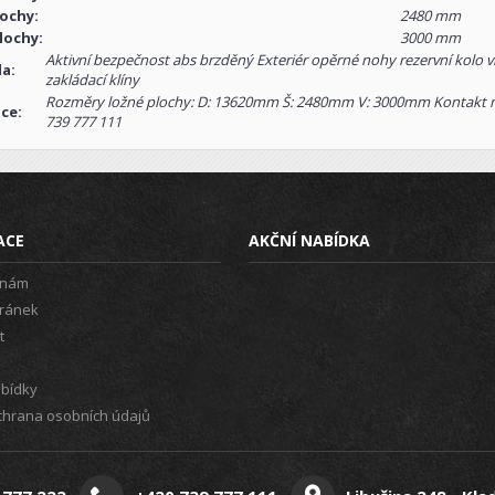
lochy:
2480 mm
lochy:
3000 mm
Aktivní bezpečnost abs brzděný Exteriér opěrné nohy rezervní kolo vid
la:
zakládací klíny
Rozměry ložné plochy: D: 13620mm Š: 2480mm V: 3000mm Kontakt na 
ce:
739 777 111
ACE
AKČNÍ NABÍDKA
 nám
ránek
t
abídky
hrana osobních údajů