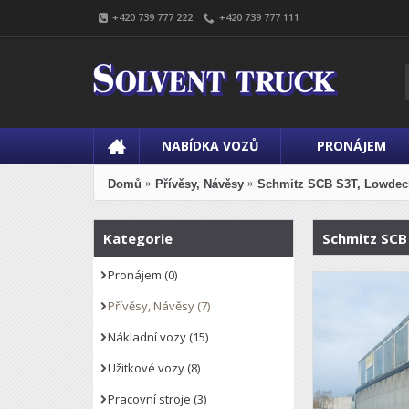
+420 739 777 222
+420 739 777 111
NABÍDKA VOZŮ
PRONÁJEM
Domů
Přívěsy, Návěsy
Schmitz SCB S3T, Lowdec
Kategorie
Schmitz SCB
Pronájem
(0)
Přívěsy, Návěsy
(7)
Nákladní vozy
(15)
Užitkové vozy
(8)
Pracovní stroje
(3)