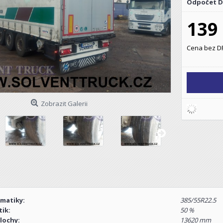
Odpočet 
139
Cena bez DP
Zobrazit Galerii
matiky:
385/55R22.5
ik:
50 %
lochy:
13620 mm