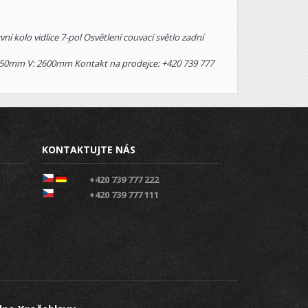
í kolo vidlice 7-pol Osvětlení couvací světlo zadní
450mm V: 2600mm Kontakt na prodejce: +420 739 777
KONTAKTUJTE NÁS
+420 739 777 222
+420 739 777 111