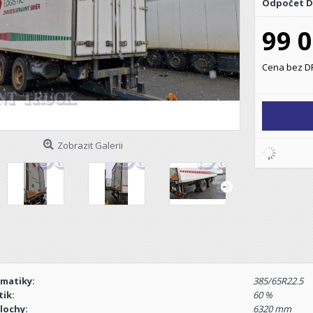
Odpočet 
99 
Cena bez DP
Zobrazit Galerii
matiky:
385/65R22.5
ik:
60 %
lochy:
6320 mm