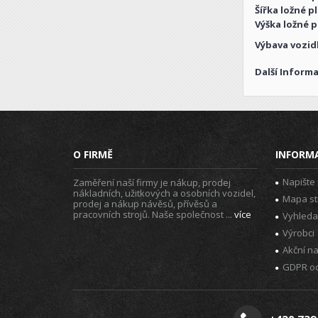
Šířka ložné p
Výška ložné p
Výbava vozid
Další Informa
O FIRMĚ
INFORM
Napište
Zaměření naší firmy je nákup, prodej
nákladních, užitkových a osobních vozidel,
Mapa st
prodej a nákup návěsů, přívěsů a
pracovních strojů. Naše společnost ...
více
Vyhleda
Výrobci
Akční n
GDPR oc