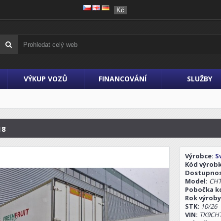
Kč
VÝKUP VOZŮ
FINANCOVÁNÍ
SLUŽBY
18
Výrobce:
S
Kód výrob
Dostupno
Model:
CHT
Pobočka kd
Rok výroby
STK:
10/26
VIN:
TK9CH