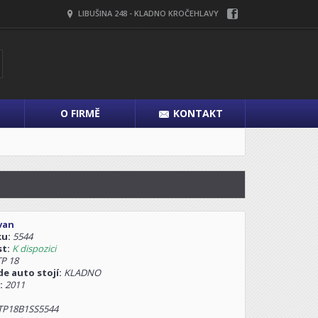
LIBUŠINA 248 - KLADNO KROČEHLAVY
O FIRMĚ
KONTAKT
van
ku:
5544
st:
K dispozici
P 18
e auto stojí:
KLADNO
:
2011
TP18B1SS5544