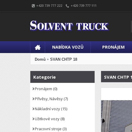
+420 739 777 222
+420 739 777 111
NABÍDKA VOZŮ
PRONÁJEM
Domů
SVAN CHTP 18
Kategorie
SVAN CHTP 
Pronájem
(0)
Přívěsy, Návěsy
(7)
Nákladní vozy
(15)
Užitkové vozy
(8)
Pracovní stroje
(3)