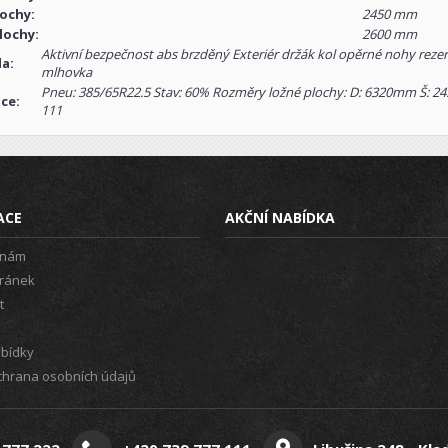
lochy:
2450 mm
lochy:
2600 mm
Aktivní bezpečnost abs brzděný Exteriér držák kol opěrné nohy rezervn
la:
mlhovka
Pneu: 385/65R22.5 Stav: 60% Rozměry ložné plochy: D: 6320mm Š: 2
ce:
111
ACE
AKČNÍ NABÍDKA
 nám
ránek
t
abídky
hrana osobních údajů